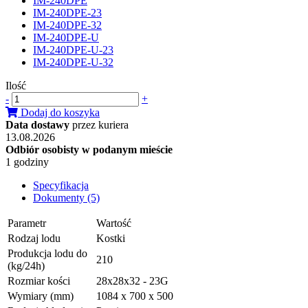
IM-240DPE
IM-240DPE-23
IM-240DPE-32
IM-240DPE-U
IM-240DPE-U-23
IM-240DPE-U-32
Ilość
-
+
Dodaj do koszyka
Data dostawy
przez kuriera
13.08.2026
Odbiór osobisty w podanym mieście
1 godziny
Specyfikacja
Dokumenty (5)
Parametr
Wartość
Rodzaj lodu
Kostki
Produkcja lodu do
210
(kg/24h)
Rozmiar kości
28x28x32 - 23G
Wymiary (mm)
1084 x 700 x 500