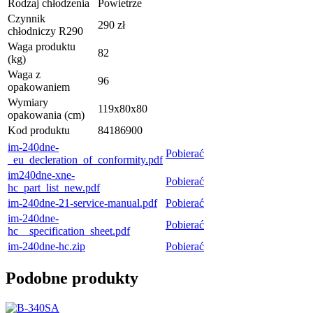
Rodzaj chłodzenia
Powietrze
Czynnik
290 zł
chłodniczy R290
Waga produktu
82
(kg)
Waga z
96
opakowaniem
Wymiary
119x80x80
opakowania (cm)
Kod produktu
84186900
im-240dne-
Pobierać
_eu_decleration_of_conformity.pdf
im240dne-xne-
Pobierać
hc_part_list_new.pdf
im-240dne-21-service-manual.pdf
Pobierać
im-240dne-
Pobierać
hc__specification_sheet.pdf
im-240dne-hc.zip
Pobierać
Podobne produkty