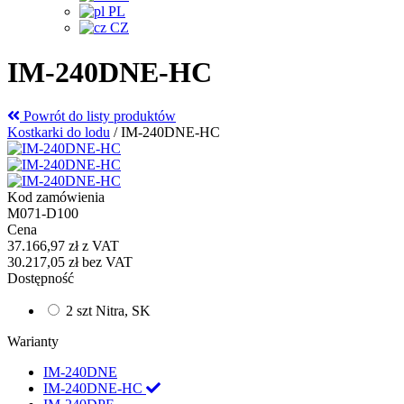
PL
CZ
IM-240DNE-HC
Powrót do listy produktów
Kostkarki do lodu
/
IM-240DNE-HC
Kod zamówienia
M071-D100
Cena
37.166,97 zł
z VAT
30.217,05 zł
bez VAT
Dostępność
2 szt Nitra, SK
Warianty
IM-240DNE
IM-240DNE-HC