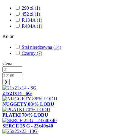
290 zł
(1)
452 zł
(1)
R134A
(1)
R404A
(1)
Kolor
Stal nierdzewna
(14)
Czarny
(7)
Cena
21x21x14 - 6G
NUGGETY 88\% LODU
PŁATKI 70\% LODU
SERCE 25 G - 23x40x40