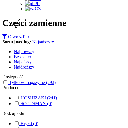
PL
CZ
Części zamienne
Otwórz filtr
Sortuj według:
Najtańszy
Najnowszy
Bestseller
Najtańszy
Najdroższy
Dostępność
Tylko w magazynie
(293)
Producent
HOSHIZAKI
(241)
SCOTSMAN
(9)
Rodzaj lodu
Bryłki
(9)