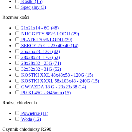
Kostki
(15)
Specjalny
(3)
Rozmiar kości
21x21x14 - 6G
(48)
NUGGETY 88\% LODU
(29)
PŁATKI 70\% LODU
(29)
SERCE 25 G - 23x40x40
(14)
25x25x23- 13G
(42)
28x28x23- 17G
(52)
28x28x32 - 23G
(71)
32x32x32 - 31G
(52)
KOSTKI XXL 48x48x58 - 120G
(15)
KOSTKI XXXL 58x103x48 - 240G
(15)
GWIAZDA 18 G - 23x23x38
(14)
PIŁKI 45G - Ø45mm
(15)
Rodzaj chłodzenia
Powietrze
(11)
Woda
(12)
Czynnik chłodniczy R290