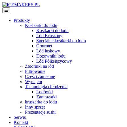
Produkty
Kostkarki do lodu
Kostkarki do lodu
Lód Kruszony
Specjalne kostkarki do lodu
Gourmet
Lód łuskowy
Dozowniki lodu
Lód Półksiężycowy
Zbiorniki na lód
Filtrowanie
Części zamienne
Wynajem
Technologia chłodzenia
Lodówki
Zamrażarki
kruszarka do lodu
Inny sprzęt
Prezentacje sushi
Serwis
Kontakt