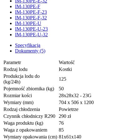
IM-130PE-E-32
IM-130PE-F
IM-130PE-F-23
IM-130PE-F-32
IM-130PE-U
IM-130PE-U-23
IM-130PE-U-32
Specyfikacja
Dokumenty (5)
Parametr
Wartość
Rodzaj lodu
Kostki
Produkcja lodu do
125
(kg/24h)
Pojemność zbiornika (kg)
50
Rozmiar kości
28x28x32 - 23G
Wymiary (mm)
704 x 506 x 1200
Rodzaj chłodzenia
Powietrze
Czynnik chłodniczy R290
290 zł
Waga produktu (kg)
76
Waga z opakowaniem
85
Wymiary opakowania (cm)
81x61x140