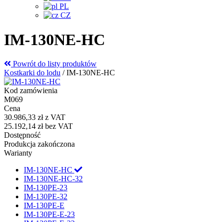
PL
CZ
IM-130NE-HC
Powrót do listy produktów
Kostkarki do lodu
/
IM-130NE-HC
Kod zamówienia
M069
Cena
30.986,33 zł
z VAT
25.192,14 zł
bez VAT
Dostępność
Produkcja zakończona
Warianty
IM-130NE-HC
IM-130NE-HC-32
IM-130PE-23
IM-130PE-32
IM-130PE-E
IM-130PE-E-23