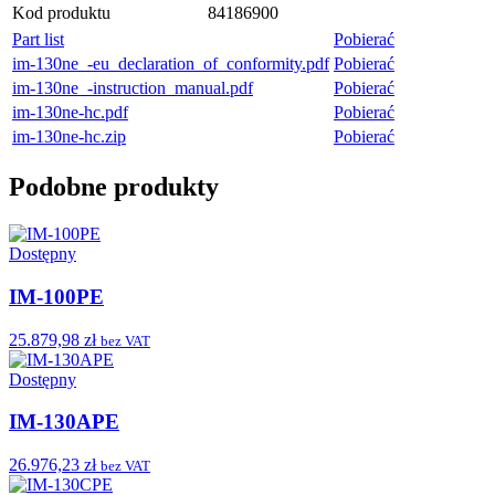
Kod produktu
84186900
Part list
Pobierać
im-130ne_-eu_declaration_of_conformity.pdf
Pobierać
im-130ne_-instruction_manual.pdf
Pobierać
im-130ne-hc.pdf
Pobierać
im-130ne-hc.zip
Pobierać
Podobne produkty
Dostępny
IM-100PE
25.879,98 zł
bez VAT
Dostępny
IM-130APE
26.976,23 zł
bez VAT