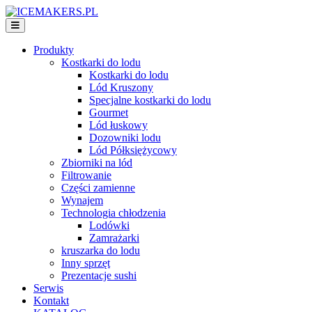
Produkty
Kostkarki do lodu
Kostkarki do lodu
Lód Kruszony
Specjalne kostkarki do lodu
Gourmet
Lód łuskowy
Dozowniki lodu
Lód Półksiężycowy
Zbiorniki na lód
Filtrowanie
Części zamienne
Wynajem
Technologia chłodzenia
Lodówki
Zamrażarki
kruszarka do lodu
Inny sprzęt
Prezentacje sushi
Serwis
Kontakt