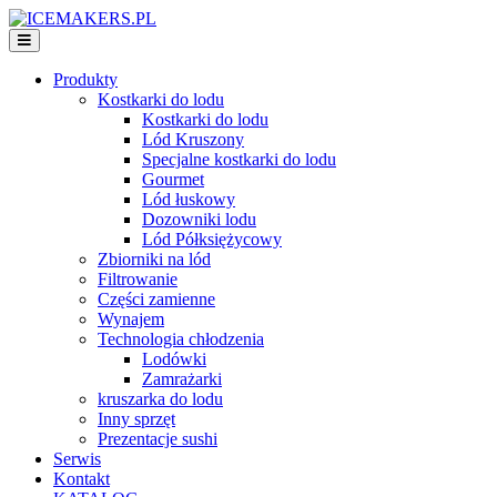
Produkty
Kostkarki do lodu
Kostkarki do lodu
Lód Kruszony
Specjalne kostkarki do lodu
Gourmet
Lód łuskowy
Dozowniki lodu
Lód Półksiężycowy
Zbiorniki na lód
Filtrowanie
Części zamienne
Wynajem
Technologia chłodzenia
Lodówki
Zamrażarki
kruszarka do lodu
Inny sprzęt
Prezentacje sushi
Serwis
Kontakt