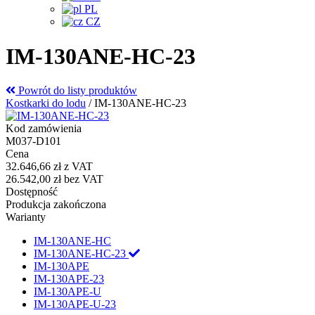
PL
CZ
IM-130ANE-HC-23
Powrót do listy produktów
Kostkarki do lodu
/
IM-130ANE-HC-23
Kod zamówienia
M037-D101
Cena
32.646,66 zł
z VAT
26.542,00 zł
bez VAT
Dostępność
Produkcja zakończona
Warianty
IM-130ANE-HC
IM-130ANE-HC-23
IM-130APE
IM-130APE-23
IM-130APE-U
IM-130APE-U-23