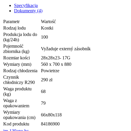
Specyfikacja
Dokumenty (4)
Parametr
Wartość
Rodzaj lodu
Kostki
Produkcja lodu do
100
(kg/24h)
Pojemność
Vyžaduje externý zásobník
zbiornika (kg)
Rozmiar kości
28x28x23- 17G
Wymiary (mm)
560 x 700 x 880
Rodzaj chłodzenia
Powietrze
Czynnik
290 zł
chłodniczy R290
Waga produktu
68
(kg)
Waga z
79
opakowaniem
Wymiary
66x80x118
opakowania (cm)
Kod produktu
84186900
im-130ane-hc-