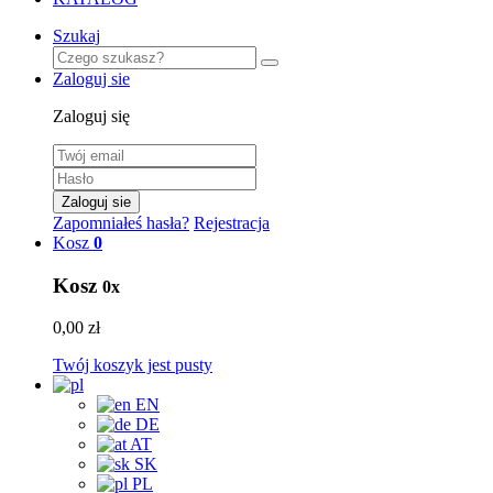
Szukaj
Zaloguj sie
Zaloguj się
Zaloguj sie
Zapomniałeś hasła?
Rejestracja
Kosz
0
Kosz
0x
0,00 zł
Twój koszyk jest pusty
EN
DE
AT
SK
PL