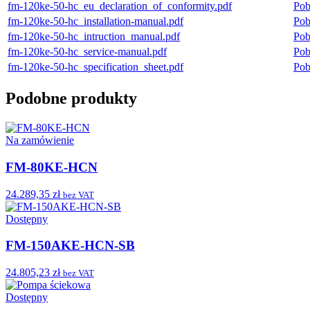
fm-120ke-50-hc_eu_declaration_of_conformity.pdf
Pob
fm-120ke-50-hc_installation-manual.pdf
Pob
fm-120ke-50-hc_intruction_manual.pdf
Pob
fm-120ke-50-hc_service-manual.pdf
Pob
fm-120ke-50-hc_specification_sheet.pdf
Pob
Podobne produkty
Na zamówienie
FM-80KE-HCN
24.289,35 zł
bez VAT
Dostępny
FM-150AKE-HCN-SB
24.805,23 zł
bez VAT
Dostępny