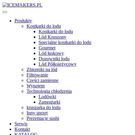
Produkty
Kostkarki do lodu
Kostkarki do lodu
Lód Kruszony
Specjalne kostkarki do lodu
Gourmet
Lód łuskowy
Dozowniki lodu
Lód Półksiężycowy
Zbiorniki na lód
Filtrowanie
Części zamienne
Wynajem
Technologia chłodzenia
Lodówki
Zamrażarki
kruszarka do lodu
Inny sprzęt
Prezentacje sushi
Serwis
Kontakt
KATALOG