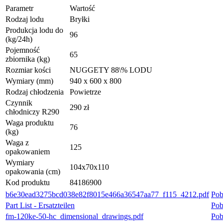
Parametr
Wartość
Rodzaj lodu
Bryłki
Produkcja lodu do
96
(kg/24h)
Pojemność
65
zbiornika (kg)
Rozmiar kości
NUGGETY 88\% LODU
Wymiary (mm)
940 x 600 x 800
Rodzaj chłodzenia
Powietrze
Czynnik
290 zł
chłodniczy R290
Waga produktu
76
(kg)
Waga z
125
opakowaniem
Wymiary
104x70x110
opakowania (cm)
Kod produktu
84186900
b6e30ead3275bcd038e82f8015e466a36547aa77_f115_4212.pdf
Pob
Part List - Ersatzteilen
Pob
fm-120ke-50-hc_dimensional_drawings.pdf
Pob