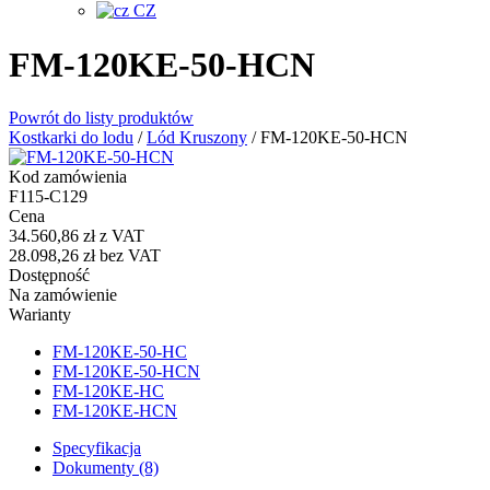
CZ
FM-120KE-50-HCN
Powrót do listy produktów
Kostkarki do lodu
/
Lód Kruszony
/
FM-120KE-50-HCN
Kod zamówienia
F115-C129
Cena
34.560,86 zł
z VAT
28.098,26 zł
bez VAT
Dostępność
Na zamówienie
Warianty
FM-120KE-50-HC
FM-120KE-50-HCN
FM-120KE-HC
FM-120KE-HCN
Specyfikacja
Dokumenty (8)