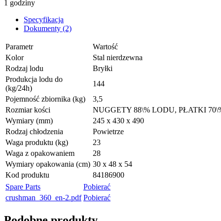
1 godziny
Specyfikacja
Dokumenty (2)
Parametr
Wartość
Kolor
Stal nierdzewna
Rodzaj lodu
Bryłki
Produkcja lodu do
144
(kg/24h)
Pojemność zbiornika (kg)
3,5
Rozmiar kości
NUGGETY 88\% LODU, PŁATKI 70
Wymiary (mm)
245 x 430 x 490
Rodzaj chłodzenia
Powietrze
Waga produktu (kg)
23
Waga z opakowaniem
28
Wymiary opakowania (cm)
30 x 48 x 54
Kod produktu
84186900
Spare Parts
Pobierać
crushman_360_en-2.pdf
Pobierać
Podobne produkty