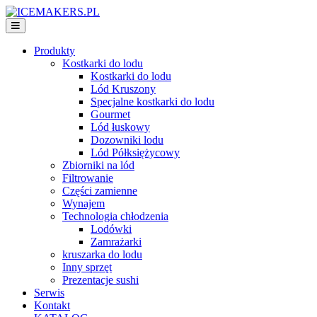
Produkty
Kostkarki do lodu
Kostkarki do lodu
Lód Kruszony
Specjalne kostkarki do lodu
Gourmet
Lód łuskowy
Dozowniki lodu
Lód Półksiężycowy
Zbiorniki na lód
Filtrowanie
Części zamienne
Wynajem
Technologia chłodzenia
Lodówki
Zamrażarki
kruszarka do lodu
Inny sprzęt
Prezentacje sushi
Serwis
Kontakt