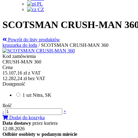
PL
CZ
SCOTSMAN CRUSH-MAN 36
Powrót do listy produktów
kruszarka do lodu
/
SCOTSMAN CRUSH-MAN 360
Kod zamówienia
CRUSH-MAN 360
Cena
15.107,16 zł
z VAT
12.282,24 zł
bez VAT
Dostępność
1 szt Nitra, SK
Ilość
-
+
Dodaj do koszyka
Data dostawy
przez kuriera
12.08.2026
Odbiór osobisty w podanym mieście