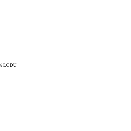
\% LODU