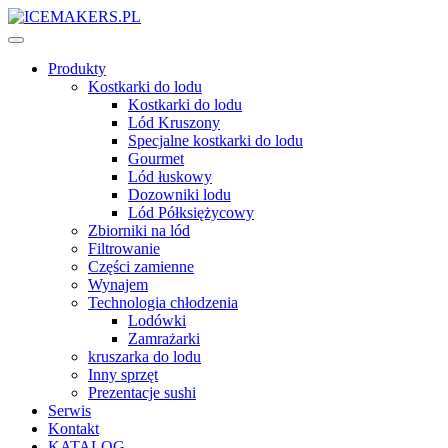
Produkty
Kostkarki do lodu
Kostkarki do lodu
Lód Kruszony
Specjalne kostkarki do lodu
Gourmet
Lód łuskowy
Dozowniki lodu
Lód Półksiężycowy
Zbiorniki na lód
Filtrowanie
Części zamienne
Wynajem
Technologia chłodzenia
Lodówki
Zamrażarki
kruszarka do lodu
Inny sprzęt
Prezentacje sushi
Serwis
Kontakt
KATALOG