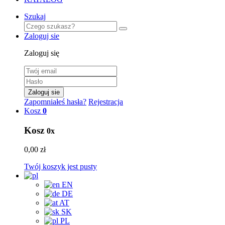
Szukaj
Zaloguj sie
Zaloguj się
Zaloguj sie
Zapomniałeś hasła?
Rejestracja
Kosz
0
Kosz
0x
0,00 zł
Twój koszyk jest pusty
EN
DE
AT
SK
PL