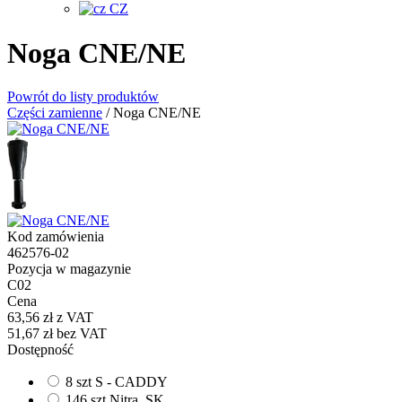
CZ
Noga CNE/NE
Powrót do listy produktów
Części zamienne
/
Noga CNE/NE
Kod zamówienia
462576-02
Pozycja w magazynie
C02
Cena
63,56 zł
z VAT
51,67 zł
bez VAT
Dostępność
8 szt S - CADDY
146 szt Nitra, SK