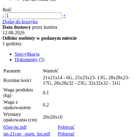
Ilość
-
+
Dodaj do koszyka
Data dostawy
przez kuriera
12.08.2026
Odbiór osobisty w podanym mieście
1 godziny
Specyfikacja
Dokumenty (5)
Parametr
Wartość
21x21x14 - 6G, 25x25x23- 13G, 28x28x23-
Rozmiar kości
17G, 28x28x32 - 23G, 32x32x32 - 31G
Waga produktu
0,1
(kg)
Waga z
0,2
opakowaniem
Wymiary
20x20x10
opakowania (cm)
65ne-hc.pdf
Pobierać
im-21cne_-parts_list.pdf
Pobierać